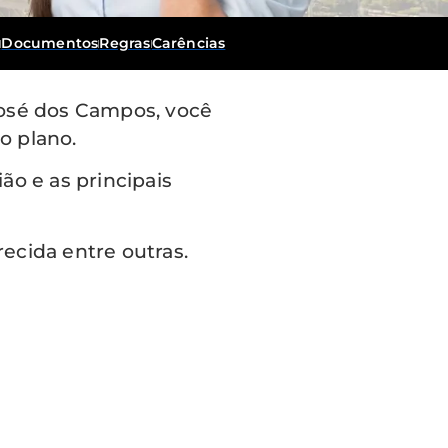
a
Documentos
Regras
Carências
osé dos Campos, você
o plano.
ão e as principais
cida entre outras.