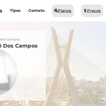
g
Tipos
Contato
Planos
Preços
é dos Campos
sé Dos Campos