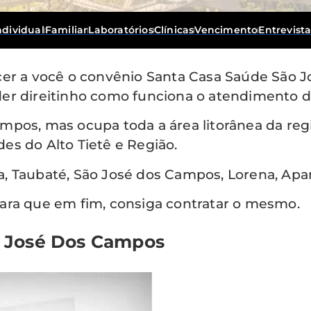
ndividual
Familiar
Laboratórios
Clínicas
Vencimento
Entrevist
r a você o convênio Santa Casa Saúde São J
der direitinho como funciona o atendimento d
mpos, mas ocupa toda a área litorânea da regi
es do Alto Tietê e Região.
Taubaté, São José dos Campos, Lorena, Apare
para que em fim, consiga contratar o mesmo.
o José Dos Campos