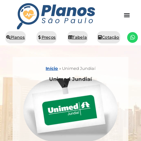
Planos
Preços
Tabela
Cotação
Início
»
Unimed Jundiaí
Unimed Jundiaí