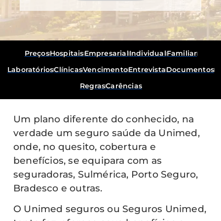
Preços
Hospitais
Empresarial
Individual
Familiar
Laboratórios
Clínicas
Vencimento
Entrevista
Documentos
Regras
Carências
Um plano diferente do conhecido, na
verdade um seguro saúde da Unimed,
onde, no quesito, cobertura e
benefícios, se equipara com as
seguradoras, Sulmérica, Porto Seguro,
Bradesco e outras.
O Unimed seguros ou Seguros Unimed,