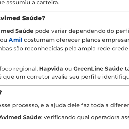
e assumiu a carteira.
Avimed Saúde?
imed Saúde
pode variar dependendo do perfil
ou
Amil
costumam oferecer planos empresaria
bas são reconhecidas pela ampla rede creden
oco regional,
Hapvida
ou
GreenLine Saúde
t
é que um corretor avalie seu perfil e identifiq
?
se processo, e a ajuda dele faz toda a difere
 Avimed Saúde
: verificando qual operadora as