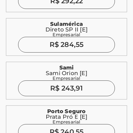
R$ 292,22
Sulamérica
Direto SP II [E]
Empresarial
R$ 284,55
Sami
Sami Orion [E]
Empresarial
R$ 243,91
Porto Seguro
Prata Pró E [E]
Empresarial
R$ 240,55