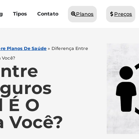
g
Tipos
Contato
Planos
Preços
bre Planos De Saúde
»
Diferença Entre
a Você?
Entre
eguros
l É O
a Você?