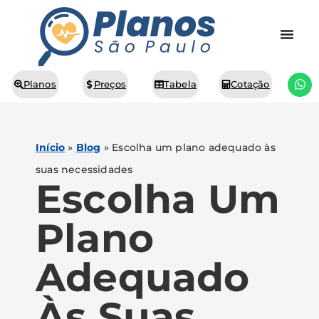
Planos
Preços
Tabela
Cotação
Início
»
Blog
»
Escolha um plano adequado às
suas necessidades
Escolha Um
Plano
Adequado
Às Suas