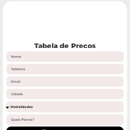
Tabela de Preços
Solicite Tabela Completa