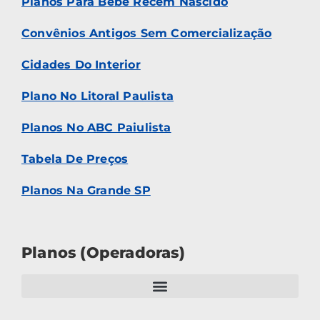
Planos Para Bebê Recém Nascido
Convênios Antigos Sem Comercialização
Cidades Do Interior
Plano No Litoral Paulista
Planos No ABC Paiulista
Tabela De Preços
Planos Na Grande SP
Planos (Operadoras)
Santa Casa Saúde Santos: Santacasasaudesantos