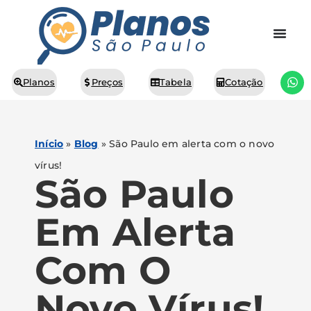
Planos
Preços
Tabela
Cotação
Início
»
Blog
»
São Paulo em alerta com o novo
vírus!
São Paulo
Em Alerta
Com O
Novo Vírus!