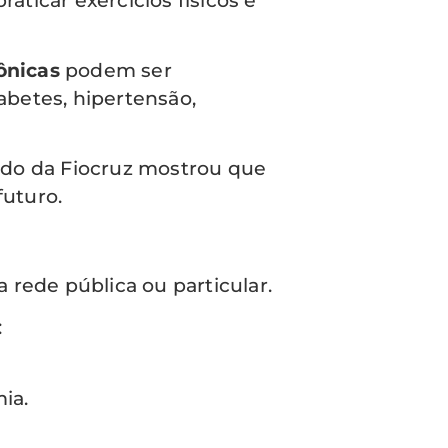
aticar exercícios físicos e
ônicas
podem ser
betes, hipertensão,
udo da Fiocruz mostrou que
futuro.
 rede pública ou particular.
:
ia.