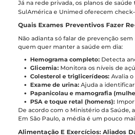
Já na rede privada, os planos de saú
SulAmérica e Unimed oferecem check-up
Quais Exames Preventivos Fazer R
Não adianta só falar de prevenção se
quem quer manter a saúde em dia:
Hemograma completo:
Detecta ane
Glicemia:
Monitora os níveis de aç
Colesterol e triglicerídeos:
Avalia o
Exame de urina:
Ajuda a identifica
Papanicolau e mamografia (mulhe
PSA e toque retal (homens):
Import
De acordo com o Ministério da Saúde,
Em São Paulo, a média é um pouco maio
Alimentação E Exercícios: Aliados 