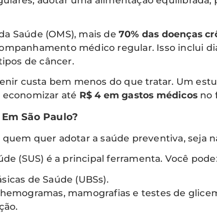
ulares, adotar uma alimentação equilibrada, pr
da Saúde (OMS), mais de
70% das doenças cr
ompanhamento médico regular. Isso inclui dia
tipos de câncer.
venir custa bem menos do que tratar. Um est
e economizar até
R$ 4 em gastos médicos
no 
 Em São Paulo?
quem quer adotar a saúde preventiva, seja na
úde (SUS) é a principal ferramenta. Você pode
sicas de Saúde (UBSs).
 hemogramas, mamografias e testes de glicem
ção.