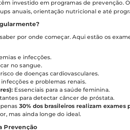
de têm investido em programas de prevenção.
s anuais, orientação nutricional e até progr
egularmente?
m saber por onde começar. Aqui estão os exa
mias e infecções.
úcar no sangue.
 risco de doenças cardiovasculares.
r infecções e problemas renais.
res):
Essenciais para a saúde feminina.
antes para detectar câncer de próstata.
 apenas
30% dos brasileiros realizam exames 
r, mas ainda longe do ideal.
Da Prevenção